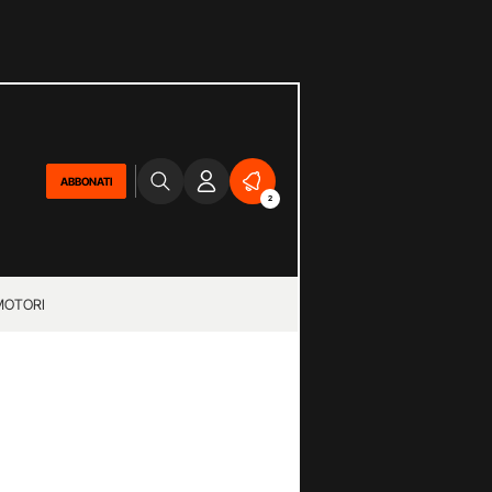
ABBONATI
2
MOTORI