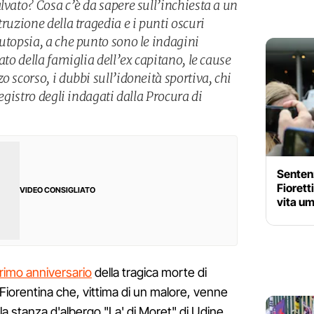
lvato? Cosa c’è da sapere sull’inchiesta a un
truzione della tragedia e i punti oscuri
utopsia, a che punto sono le indagini
ato della famiglia dell’ex capitano, le cause
o scorso, i dubbi sull’idoneità sportiva, chi
registro degli indagati dalla Procura di
Sentenz
Fiorett
VIDEO CONSIGLIATO
vita um
 primo anniversario
della tragica morte di
a Fiorentina che, vittima di un malore, venne
lla stanza d'albergo "La' di Moret" di Udine