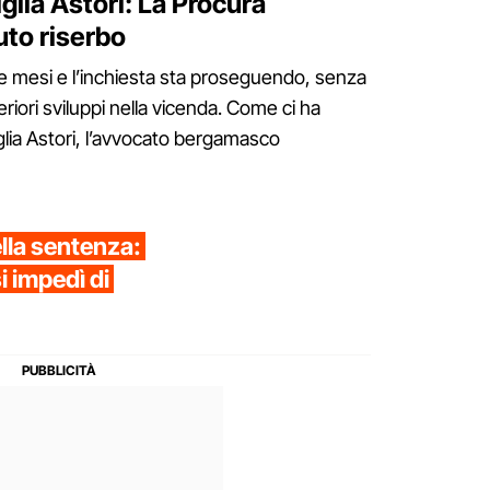
glia Astori: La Procura
uto riserbo
re mesi e l’inchiesta sta proseguendo, senza
eriori sviluppi nella vicenda. Come ci ha
iglia Astori, l’avvocato bergamasco
ella sentenza:
i impedì di