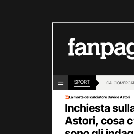
SPORT
CALCIOMERCA
La morte del calciatore Davide Astori
Inchiesta sull
Astori, cosa c
sono gli indag