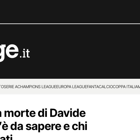
TO
SERIE A
CHAMPIONS LEAGUE
EUROPA LEAGUE
FANTACALCIO
COPPA ITALIA
a morte di Davide
’è da sapere e chi
ati