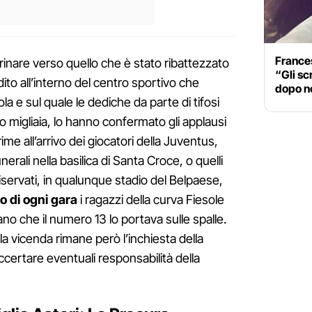
Frances
inare verso quello che è stato ribattezzato
“Gli sc
dito all’interno del centro sportivo che
dopo no
la e sul quale le dediche da parte di tifosi
o migliaia, lo hanno confermato gli applausi
rime all’arrivo dei giocatori della Juventus,
funerali nella basilica di Santa Croce, o quelli
ervati, in qualunque stadio del Belpaese,
o di ogni gara
i ragazzi della curva Fiesole
itano che il numero 13 lo portava sulle spalle.
ella vicenda rimane però l’inchiesta della
certare eventuali responsabilità della