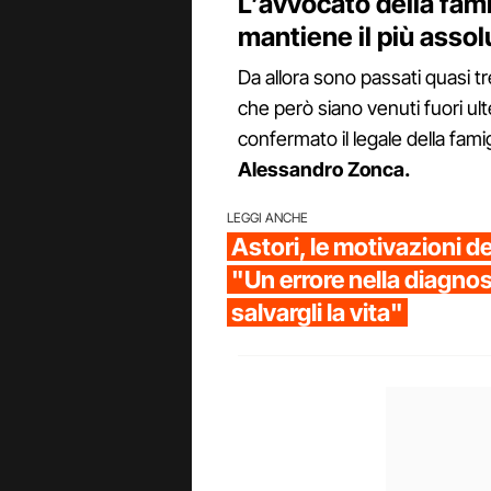
L’avvocato della fami
mantiene il più assol
Da allora sono passati quasi t
che però siano venuti fuori ult
confermato il legale della fam
Alessandro Zonca.
LEGGI ANCHE
Astori, le motivazioni d
"Un errore nella diagnos
salvargli la vita"