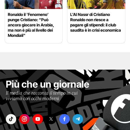
Ronaldo il ‘Fenomeno’
L’Al Nassr di Cristiano
punge Cristiano: “Può
Ronaldo non riesce a
ancora giocare in Arabia,
pagare gli stipendi: il club
ma non è più al livello dei
saudita è in crisi economica
Mondiali”
Più che un giornale
Il media che racconta il tempo in cui
viviamo con occhi moderni