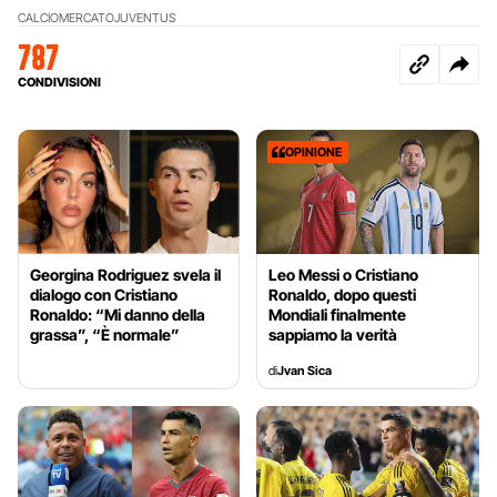
CALCIOMERCATO
JUVENTUS
787
CONDIVISIONI
OPINIONE
Georgina Rodriguez svela il
Leo Messi o Cristiano
dialogo con Cristiano
Ronaldo, dopo questi
Ronaldo: “Mi danno della
Mondiali finalmente
grassa”, “È normale”
sappiamo la verità
di
Jvan Sica