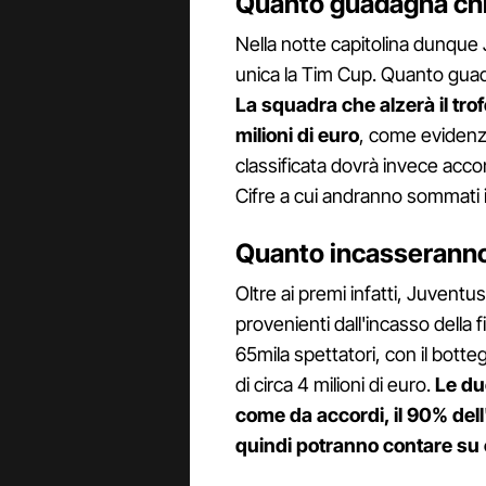
Quanto guadagna chi 
Nella notte capitolina dunque
unica la Tim Cup. Quanto guada
La squadra che alzerà il tr
milioni di euro
, come evidenzi
classificata dovrà invece accon
Cifre a cui andranno sommati i
Quanto incasseranno 
Oltre ai premi infatti, Juventu
provenienti dall'incasso della fi
65mila spettatori, con il bott
di circa 4 milioni di euro.
Le due
come da accordi, il 90% dell'
quindi potranno contare su ci