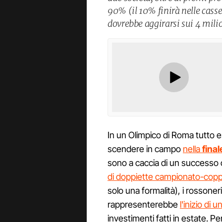
90% (il 10% finirà nelle casse
dovrebbe aggirarsi sui 4 milio
In un Olimpico di Roma tutto 
scendere in campo
nella
fina
sono a caccia di un successo 
di doppiette campionato-cop
solo una formalità), i rossone
rappresenterebbe
l'inizio di 
investimenti fatti in estate. P