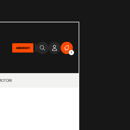
ABBONATI
2
MOTORI