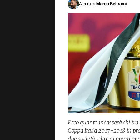
A cura di
Marco Beltrami
Ecco quanto incasserà chi tra 
Coppa Italia 2017-2018 in pr
due società, oltre ai premi pr