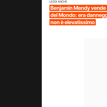
LEGGI ANCHE
Benjamin Mendy vende 
del Mondo: era dannegg
non è elevatissimo