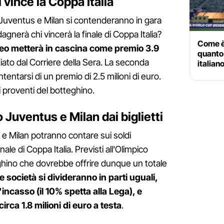
vince la Coppa Italia
 Juventus e Milan si contenderanno in gara
gnerà chi vincerà la finale di Coppa Italia?
Come è
ofeo metterà in cascina come premio 3.9
quanto 
ato dal Corriere della Sera. La seconda
italian
tentarsi di un premio di 2.5 milioni di euro.
 proventi del botteghino.
Juventus e Milan dai biglietti
s e Milan potranno contare sui soldi
nale di Coppa Italia. Previsti all'Olimpico
eghino che dovrebbe offrire dunque un totale
 società si divideranno in parti uguali,
incasso (il 10% spetta alla Lega), e
rca 1.8 milioni di euro a testa
.