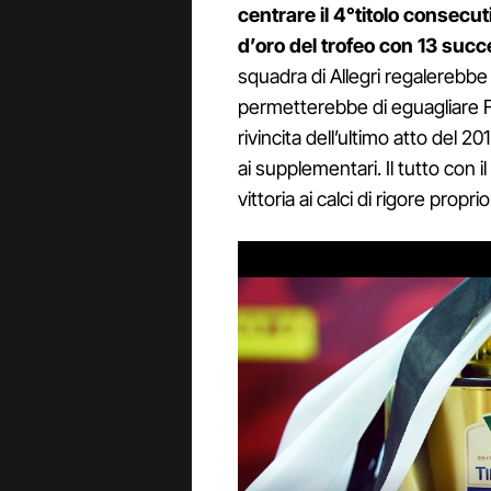
centrare il 4°titolo consecut
d’oro del trofeo con 13 succ
squadra di Allegri regalerebbe il
permetterebbe di eguagliare Fi
rivincita dell’ultimo atto del 
ai supplementari. Il tutto con 
vittoria ai calci di rigore pro