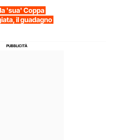
la 'sua' Coppa
iata, il guadagno