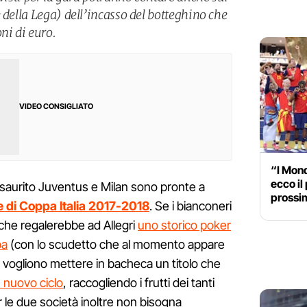
 della Lega) dell’incasso del botteghino che
ni di euro.
VIDEO CONSIGLIATO
“I Mond
ecco il
esaurito Juventus e Milan sono pronte a
prossi
le di Coppa Italia 2017-2018
. Se i bianconeri
che regalerebbe ad Allegri
uno storico poker
pa
(con lo scudetto che al momento appare
ri vogliono mettere in bacheca un titolo che
un nuovo ciclo
, raccogliendo i frutti dei tanti
er le due società inoltre non bisogna