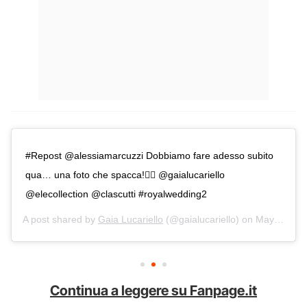
#Repost @alessiamarcuzzi Dobbiamo fare adesso subito
qua… una foto che spacca!🙆‍♀️ @gaialucariello
@elecollection @clascutti #royalwedding2
A post shared by
Gaia Lucariello
(@gaialucariello) on
May 25, 2018 at 12:57pm PDT
Continua a leggere su Fanpage.it