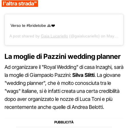
l'altra strada"
Verso te #bridetobe 🙏❤️
A post shared by
Gaia Lucariello
(@gaialucariello) on
May 29, 2018 at 1:02pm PDT
La moglie di Pazzini wedding planner
Ad organizzare il "Royal Wedding" di casa Inzaghi, sarà
la moglie di Giampaolo Pazzini:
Silva Slitti
. La giovane
"wedding planner", che è molto conosciuta tra le
"wags" italiane, si è infatti creata una certa credibilità
dopo aver organizzato le nozze di Luca Toni e più
recentemente anche quelle di Andrea Belotti.