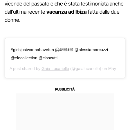
vicende del passato e che è stata testimoniata anche
dall'ultima recente
vacanza ad Ibiza
fatta dalle due
donne.
#girlsjustwannahavefun 🤗👰🏼💃🏼 @alessiamarcuzzi
@elecollection @clascutti
A post shared by
Gaia Lucariello
(@gaialucariello) on
May 27, 2018 at 9:07am PDT