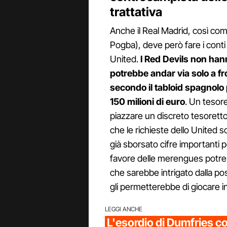
trattativa
Anche il Real Madrid, così com
Pogba), deve però fare i conti
United.
I Red Devils non hann
potrebbe andar via solo a fro
secondo il tabloid spagnolo
150 milioni di euro
. Un tesor
piazzare un discreto tesoretto 
che le richieste dello United
già sborsato cifre importanti per
favore delle merengues potreb
che sarebbe intrigato dalla pos
gli permetterebbe di giocare 
LEGGI ANCHE
L'esordio di Dumfries co