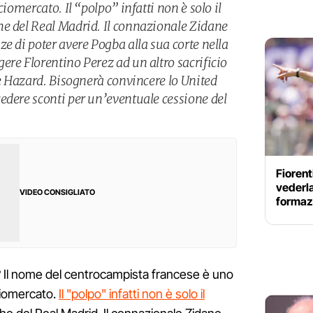
ciomercato. Il “polpo” infatti non è solo il
e del Real Madrid. Il connazionale Zidane
e di poter avere Pogba alla sua corte nella
ere Florentino Perez ad un altro sacrificio
 e Hazard. Bisognerà convincere lo United
edere sconti per un’eventuale cessione del
Fioren
vederla
VIDEO CONSIGLIATO
formazi
? Il nome del centrocampista francese è uno
lciomercato.
Il "polpo" infatti non è solo il