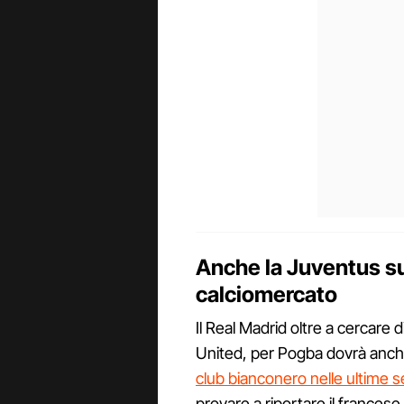
Anche la Juventus su 
calciomercato
Il Real Madrid oltre a cercare 
United, per Pogba dovrà anch
club bianconero nelle ultime 
provare a riportare il frances