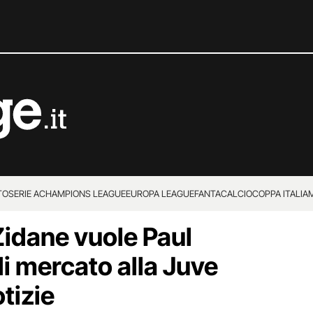
TO
SERIE A
CHAMPIONS LEAGUE
EUROPA LEAGUE
FANTACALCIO
COPPA ITALIA
Zidane vuole Paul
i mercato alla Juve
otizie