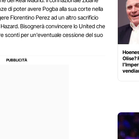
he del Real Madrid. Il connazionale Zidane
ze di poter avere Pogba alla sua corte nella
re Florentino Perez ad un altro sacrificio
 e Hazard. Bisognerà convincere lo United che
e sconti per un'eventuale cessione del suo
Hoeness
Olise? 
l’Imper
vendi