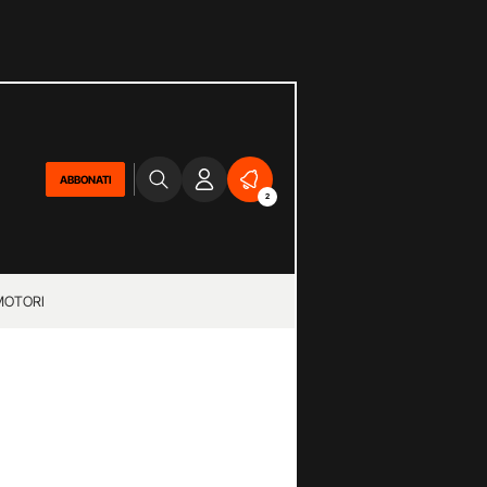
ABBONATI
2
MOTORI