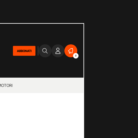
ABBONATI
2
MOTORI