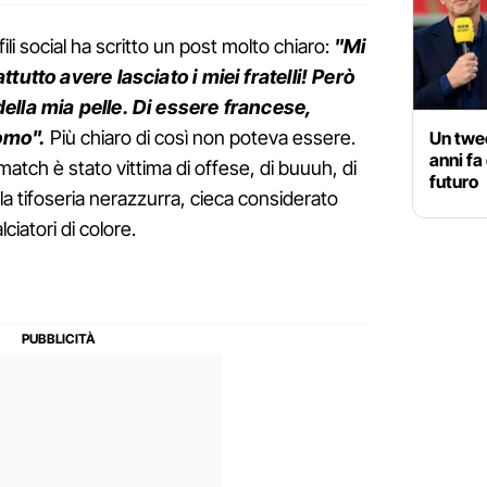
ili social ha scritto un post molto chiaro:
"
Mi
ttutto avere lasciato i miei fratelli! Però
ella mia pelle. Di essere francese,
omo".
Più chiaro di così non poteva essere.
Un twee
anni fa
match è stato vittima di offese, di buuuh, di
futuro
ella tifoseria nerazzurra, cieca considerato
ciatori di colore.