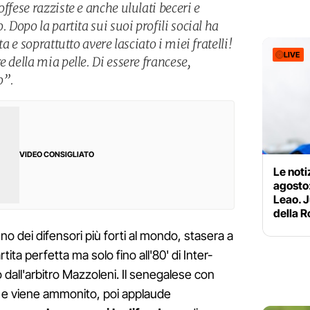
ffese razziste e anche ululati beceri e
. Dopo la partita sui suoi profili social ha
ta e soprattutto avere lasciato i miei fratelli!
LIVE
 della mia pelle. Di essere francese,
o”.
VIDEO CONSIGLIATO
Le noti
agosto:
Leao. J
della 
no dei difensori più forti al mondo, stasera a
tita perfetta ma solo fino all'80' di Inter-
dall'arbitro Mazzoleni. Il senegalese con
no e viene ammonito, poi applaude