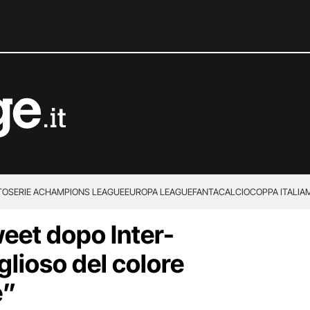
TO
SERIE A
CHAMPIONS LEAGUE
EUROPA LEAGUE
FANTACALCIO
COPPA ITALIA
tweet dopo Inter-
glioso del colore
e”