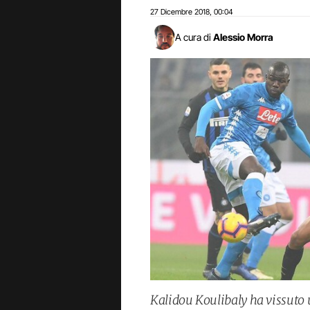
27 Dicembre 2018
00:04
,
A cura di
Alessio Morra
Kalidou Koulibaly ha vissuto u