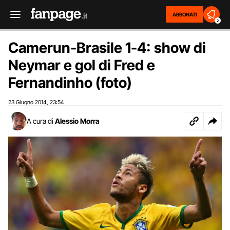
ABBONATI
2
Camerun-Brasile 1-4: show di
Neymar e gol di Fred e
Fernandinho (foto)
23 Giugno 2014
23:54
,
A cura di
Alessio Morra