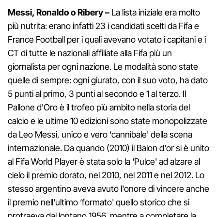
Messi, Ronaldo o Ribery –
La lista iniziale era molto
più nutrita: erano infatti 23 i candidati scelti da Fifa e
France Football per i quali avevano votato i capitani e i
CT di tutte le nazionali affiliate alla Fifa più un
giornalista per ogni nazione. Le modalità sono state
quelle di sempre: ogni giurato, con il suo voto, ha dato
5 punti al primo, 3 punti al secondo e 1 al terzo. Il
Pallone d'Oro è il trofeo più ambito nella storia del
calcio e le ultime 10 edizioni sono state monopolizzate
da Leo Messi, unico e vero ‘cannibale' della scena
internazionale. Da quando (2010) il Balon d'or si è unito
al Fifa World Player è stata solo la ‘Pulce' ad alzare al
cielo il premio dorato, nel 2010, nel 2011 e nel 2012. Lo
stesso argentino aveva avuto l'onore di vincere anche
il premio nell'ultimo ‘formato' quello storico che si
protraeva dal lontano 1956, mentre a completare la