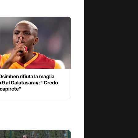
Osimhen rifiuta la maglia
 9 al Galatasaray: “Credo
 capirete”