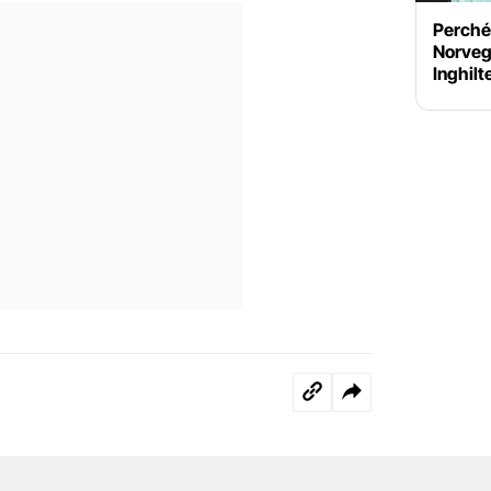
Perché 
Norvegi
Inghilt