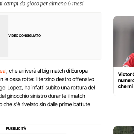
dai campi da gioco per almeno 6 mesi.
VIDEO CONSIGLIATO
real
, che arriverà al big match di Europa
Victor 
 le ossa rotte: il terzino destro offensivo
numero
che mi
l Lopez, ha infatti subito una rottura del
el ginocchio sinistro durante il match
o che s'è rivelato sin dalle prime battute