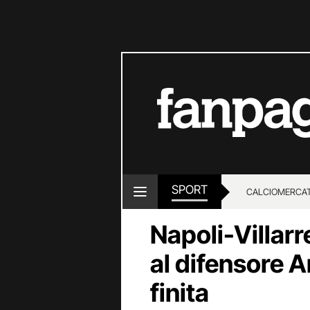
SPORT
CALCIOMERCA
Napoli-Villarr
al difensore 
finita