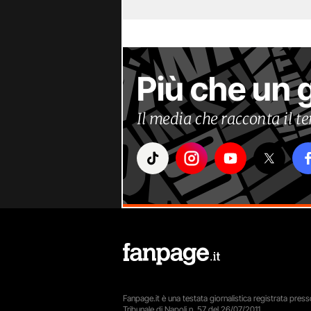
Più che un 
Il media che racconta il 
Fanpage.it è una testata giornalistica registrata presso
Tribunale di Napoli n. 57 del 26/07/2011.