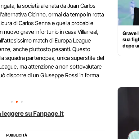
ungata, la società allenata da Juan Carlos
'alternativa Cicinho, ormai da tempo in rotta
icura di Carlos Senna e quella probabile
un nuovo grave infortunio in casa Villarreal,
Grave l
sua fig
 all'attesissimo match di Europa League
dopo u
nze, anche piuttosto pesanti. Questo
la squadra partenopea, unica superstite del
 League, ma attenzione a non sottovalutare
uò disporre di un Giuseppe Rossi in forma
 leggere su Fanpage.it