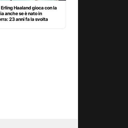
Erling Haaland gioca con la
a anche se è nato in
erra: 23 anni fa la svolta