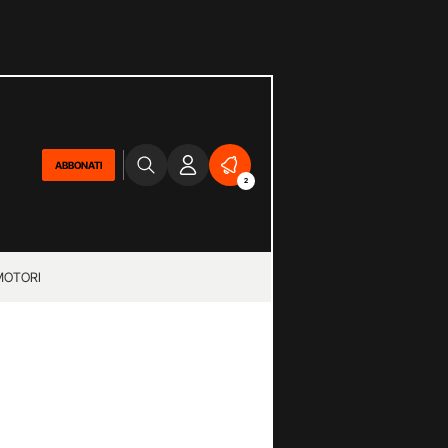
ABBONATI
2
MOTORI