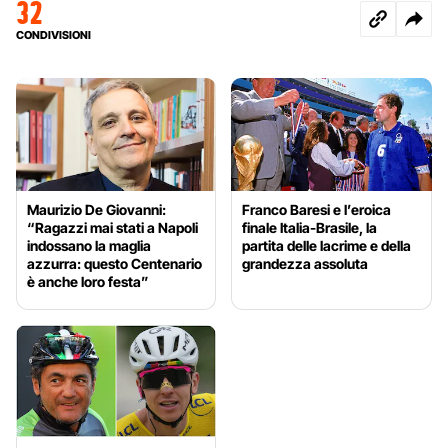
32
CONDIVISIONI
Maurizio De Giovanni:
Franco Baresi e l’eroica
“Ragazzi mai stati a Napoli
finale Italia-Brasile, la
indossano la maglia
partita delle lacrime e della
azzurra: questo Centenario
grandezza assoluta
è anche loro festa”