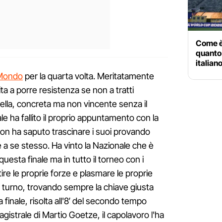
Come è
quanto 
italian
 Mondo
per la quarta volta. Meritatamente
ta a porre resistenza se non a tratti
lla, concreta ma non vincente senza il
le ha fallito il proprio appuntamento con la
e non ha saputo trascinare i suoi provando
 a se stesso. Ha vinto la Nazionale che è
questa finale ma in tutto il torneo con i
ire le proprie forze e plasmare le proprie
di turno, trovando sempre la chiave giusta
a finale, risolta all'8′ del secondo tempo
strale di Martio Goetze, il capolavoro l'ha