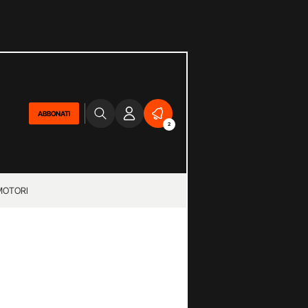
ABBONATI
2
MOTORI