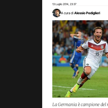
13 Luglio 2014
23:37
,
A cura di
Alessio Pediglieri
La Germania è campione del mo