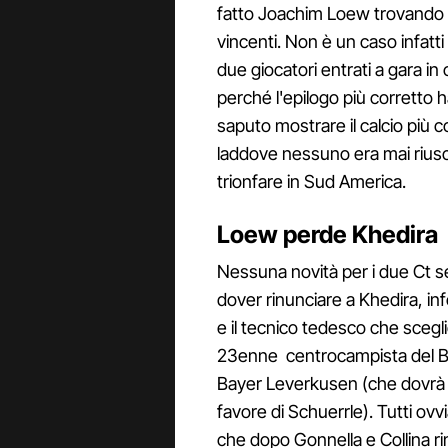
fatto Joachim Loew trovando ne
vincenti. Non è un caso infatti
due giocatori entrati a gara i
perché l'epilogo più corretto 
saputo mostrare il calcio più 
laddove nessuno era mai rius
trionfare in Sud America.
Loew perde Khedira
Nessuna novità per i due Ct s
dover rinunciare a Khedira, inf
e il tecnico tedesco che sceg
23enne centrocampista del Bo
Bayer Leverkusen (che dovrà po
favore di Schuerrle). Tutti ovvia
che dopo Gonnella e Collina rinv