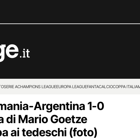
TO
SERIE A
CHAMPIONS LEAGUE
EUROPA LEAGUE
FANTACALCIO
COPPA ITALIA
mania-Argentina 1-0
a di Mario Goetze
a ai tedeschi (foto)