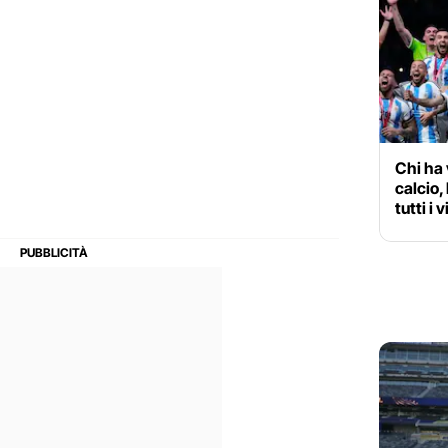
Chi ha 
calcio, 
tutti i 