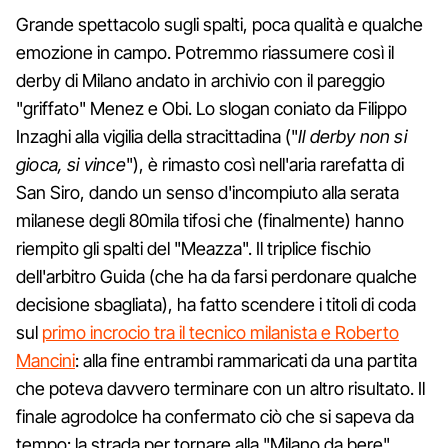
Grande spettacolo sugli spalti, poca qualità e qualche
emozione in campo. Potremmo riassumere così il
derby di Milano andato in archivio con il pareggio
"griffato" Menez e Obi. Lo slogan coniato da Filippo
Inzaghi alla vigilia della stracittadina ("
Il derby non si
gioca, si vince
"), è rimasto così nell'aria rarefatta di
San Siro, dando un senso d'incompiuto alla serata
milanese degli 80mila tifosi che (finalmente) hanno
riempito gli spalti del "Meazza". Il triplice fischio
dell'arbitro Guida (che ha da farsi perdonare qualche
decisione sbagliata), ha fatto scendere i titoli di coda
sul
primo incrocio tra il tecnico milanista e Roberto
Mancini
: alla fine entrambi rammaricati da una partita
che poteva davvero terminare con un altro risultato. Il
finale agrodolce ha confermato ciò che si sapeva da
tempo: la strada per tornare alla "Milano da bere"