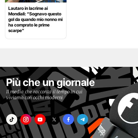
Lautaro in lacrime ai
Mondiali: “Sognavo questo
gol da quando mio nonno mi
ha comprato le prime
scarpe”
Più che un giornale
Il media che racconta il tempo in cui
viviamo con occhi moderni