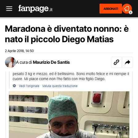
ABBONATI
2
Maradona è diventato nonno: è
nato il piccolo Diego Matias
2 Aprile 2018
14:50
,
A cura di
Maurizio De Santis