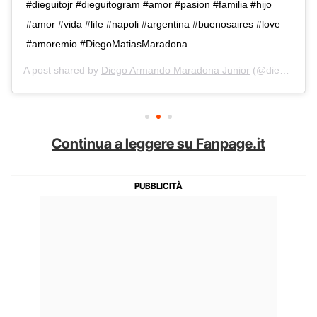
#dieguitojr #dieguitogram #amor #pasion #familia #hijo
#amor #vida #life #napoli #argentina #buenosaires #love
#amoremio #DiegoMatiasMaradona
A post shared by
Diego Armando Maradona Junior
(@diegomaradonajunior) on
Continua a leggere su Fanpage.it