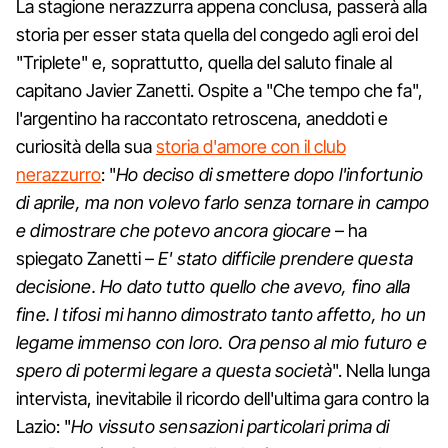
La stagione nerazzurra appena conclusa, passerà alla
storia per esser stata quella del congedo agli eroi del
"Triplete" e, soprattutto, quella del saluto finale al
capitano Javier Zanetti. Ospite a "Che tempo che fa",
l'argentino ha raccontato retroscena, aneddoti e
curiosità della sua
storia d'amore con il club
nerazzurro
: "
Ho deciso di smettere dopo l'infortunio
di aprile, ma non volevo farlo senza tornare in campo
e dimostrare che potevo ancora giocare
– ha
spiegato Zanetti –
E' stato difficile prendere questa
decisione.
Ho dato tutto quello che avevo, fino alla
fine. I tifosi mi hanno dimostrato tanto affetto, ho un
legame
immenso con loro. Ora penso al mio futuro e
spero di potermi legare a questa società
". Nella lunga
intervista, inevitabile il ricordo dell'ultima gara contro la
Lazio: "
Ho vissuto sensazioni particolari prima di