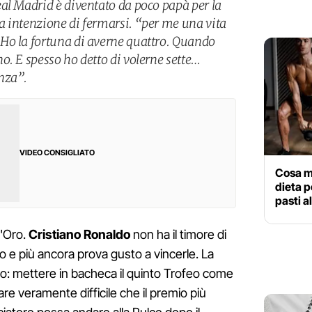
al Madrid è diventato da poco papà per la
 intenzione di fermarsi. “per me una vita
Ho la fortuna di averne quattro. Quando
o. E spesso ho detto di volerne sette…
nza”.
VIDEO CONSIGLIATO
Cosa m
dieta pe
pasti a
 d'Oro.
Cristiano Ronaldo
non ha il timore di
no e più ancora prova gusto a vincerle. La
no: mettere in bacheca il quinto Trofeo come
e veramente difficile che il premio più