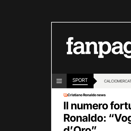
SPORT
CALCIOMERCA
Cristiano Ronaldo news
Il numero fort
Ronaldo: “Vogli
d’Oro”