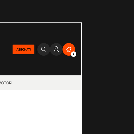
ABBONATI
2
MOTORI