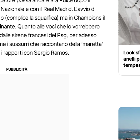
lciatore possa andare alla Pulce dopo il
 Nazionale e con il Real Madrid. L'avvio di
o (complice la squalifica) ma in Champions il
ante. Quanto alle voci che lo vorrebbero
 dalle sirene francesi del Psg, per adesso
e i sussurri che raccontano della ‘maretta'
Look sf
er i rapporti con Sergio Ramos.
anelli 
tempes