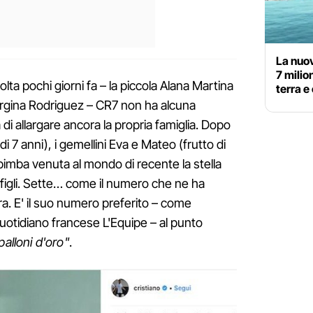
La nuov
7 milio
lta pochi giorni fa – la piccola Alana Martina
terra e 
orgina Rodriguez – CR7 non ha alcuna
di allargare ancora la propria famiglia. Dopo
 di 7 anni), i gemellini Eva e Mateo (frutto di
bimba venuta al mondo di recente la stella
3 figli. Sette… come il numero che ne ha
era. E' il suo numero preferito – come
quotidiano francese L'Equipe – al punto
 palloni d'oro"
.