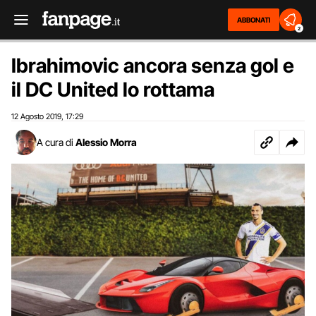
ABBONATI
2
Ibrahimovic ancora senza gol e
il DC United lo rottama
12 Agosto 2019
17:29
,
A cura di
Alessio Morra