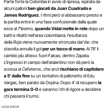
Parte forte la Colombia in avvio di ripresa, ispirata da
alcuni palloni
ben giocati da Juan Cuadrado e
James Rodriguez
. I ritmi però si abbassano presto e
la partita entra in una fase confusionale dalla quale
esce al 71esimo,
quando Vidal mette in rete
dopo un
batti e ribatti nell'area colombiana: l'esultanza
della
Roja
viene nuovamente stroncata dal Var, che
stavolta annulla il gol
per un tocco di mano
. Al 76′ il
cambio più atteso: fuori Falcao, dentro Zapata.
L'ingresso in campo dell'atalantino non dà però la
scossa ai
Cafeteros
, che anzi
rischiano di capitolare
a 5′ dalla fine
su un tentativo di pallonetto di Edu
Vargas, ben parato da Ospina. Dopo 4′ di recupero
la
gara termina 0-0
e saranno i tiri di rigore a decidere
chi passerà il turno.
LEGGI ANCHE