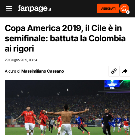
ABBONATI
2
Copa America 2019, il Cile è in
semifinale: battuta la Colombia
ai rigori
29 Giugno 2019
03:54
,
A cura di
Massimiliano Cassano