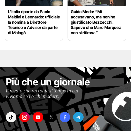
L’Italia riparte da Paolo
Guido Meda: “Mi
Maldini e Leonardo: ufficiale
accusavano, ma non ho
la nomina a Direttore
giustificato Bezzecchi.
Tecnico e Advisor da parte
Sapevo che Marc Marquez
di Malagò
non si ritirava”
Più che un giornale
Il media che racconta il tempo in cui
viviamo con occhi moderni