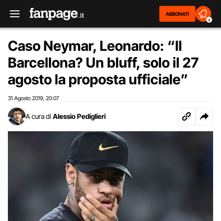
ABBONATI
2
Caso Neymar, Leonardo: “Il
Barcellona? Un bluff, solo il 27
agosto la proposta ufficiale”
31 Agosto 2019
20:07
,
A cura di
Alessio Pediglieri