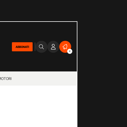
ABBONATI
2
MOTORI