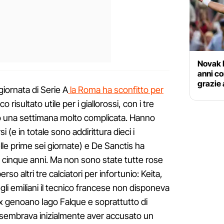
Novak D
anni co
grazie 
giornata di Serie A
la Roma ha sconfitto per
nico risultato utile per i giallorossi, con i tre
uso una settimana molto complicata. Hanno
 (e in totale sono addirittura dieci i
lle prime sei giornate) e De Sanctis ha
o cinque anni. Ma non sono state tutte rose
rso altri tre calciatori per infortunio: Keita,
 gli emiliani il tecnico francese non disponeva
ex genoano Iago Falque e soprattutto di
 sembrava inizialmente aver accusato un