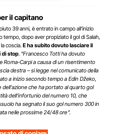
r il capitano
iuto 39 anni, è entrato in campo all’inizio
do tempo, dopo aver propiziato il gol di Salah,
 la coscia.
E ha subito dovuto lasciare il
 di stop
.
"Francesco Totti ha dovuto
e Roma-Carpi a causa di un risentimento
scia destra – si legge nel comunicato della
trato a inizio secondo tempo a Edin Džeko,
e dell’azione che ha portato al quarto gol
ntità dell’infortunio del numero 10, che
ssuolo ha segnato il suo gol numero 300 in
utata nelle prossime 24/48 ore".
nsato di copiare