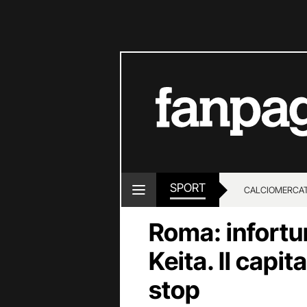
SPORT
CALCIOMERCA
Roma: infortun
Keita. Il capit
stop