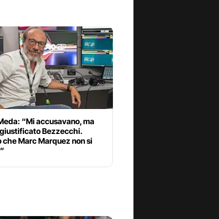
Meda: “Mi accusavano, ma
giustificato Bezzecchi.
 che Marc Marquez non si
a”