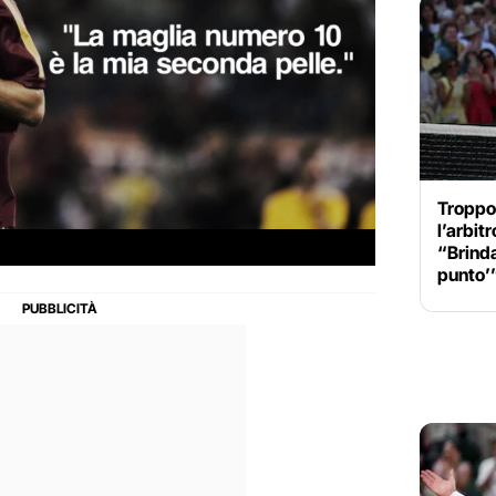
Troppo
l’arbit
“Brinda
punto’