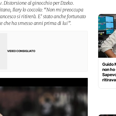
. Distorsione al ginocchio per Dzeko.
tano, Ilary lo coccola: “Non mi preoccupa
ancesco si ritirerà. E’ stato anche fortunato
nte che ha smesso anni prima di lui”.
VIDEO CONSIGLIATO
Guido 
non ho 
Sapevo
ritirav