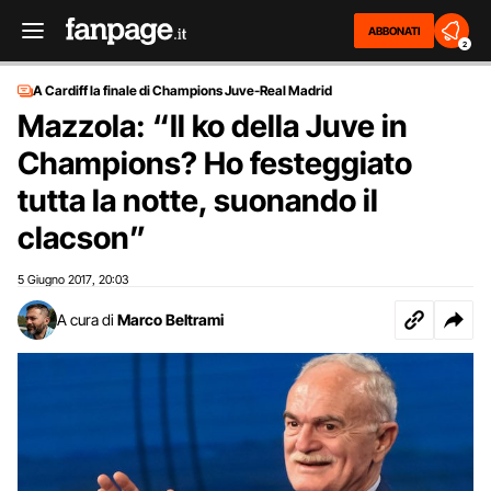
ABBONATI
2
A Cardiff la finale di Champions Juve-Real Madrid
Mazzola: “Il ko della Juve in
Champions? Ho festeggiato
tutta la notte, suonando il
clacson”
5 Giugno 2017
20:03
,
A cura di
Marco Beltrami