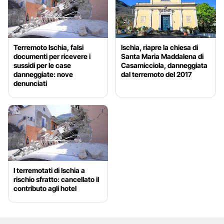
Terremoto Ischia, falsi
Ischia, riapre la chiesa di
documenti per ricevere i
Santa Maria Maddalena di
sussidi per le case
Casamicciola, danneggiata
danneggiate: nove
dal terremoto del 2017
denunciati
I terremotati di Ischia a
rischio sfratto: cancellato il
contributo agli hotel