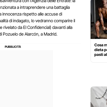
disavventura con l'Agenzia delle Entrate: la
nzionata a intraprendere una battaglia
a innocenza rispetto alle accuse di
alità di indagato, lo vedranno comparire il
 rivelato da El Confidencial) davanti alla
di Pozuelo de Alarcón, a Madrid.
Cosa m
dieta pe
pasti a