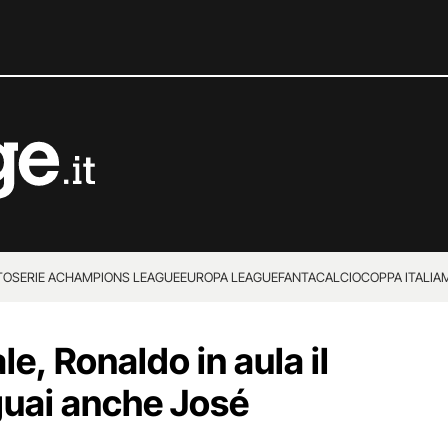
TO
SERIE A
CHAMPIONS LEAGUE
EUROPA LEAGUE
FANTACALCIO
COPPA ITALIA
le, Ronaldo in aula il
 guai anche José