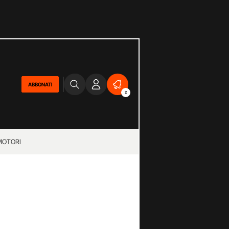
ABBONATI
2
MOTORI