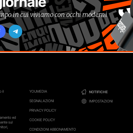
giornale
tempo in cui viviamo con occhi moderni
 il
YOUMEDIA
NOTIFICHE
SEGNALAZIONI
IMPOSTAZIONI
PRIVACY POLICY
ttamento ed
COOKIE POLICY
sente sul
itori,
CONDIZIONI ABBONAMENTO