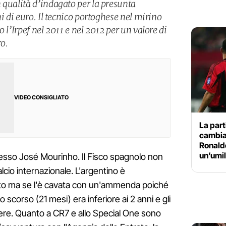
 qualità d’indagato per la presunta
i di euro. Il tecnico portoghese nel mirino
 l’Irpef nel 2011 e nel 2012 per un valore di
ro.
VIDEO CONSIGLIATO
La part
cambiat
Ronaldo
un’umil
esso José Mourinho. Il Fisco spagnolo non
lcio internazionale. L'argentino è
to ma se l'è cavata con un'ammenda poiché
scorso (21 mesi) era inferiore ai 2 anni e gli
rcere. Quanto a CR7 e allo Special One sono