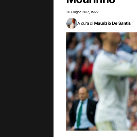
20 Giugno 2017
15:22
,
A cura di
Maurizio De Santis