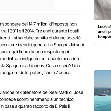
 rispondere dei 14.7 milioni d'imposte non
Look sf
 il 2011 e il 2014. Tre anni durante i quali –
anelli 
tempes
renti – si sarebbe servito di alcune società
ccultare i redditi generati in Spagna dai suoi
 suoi legali finora hanno respinto ogni
to addirittura indignato per quanto accaduto
 alla Spagna e ai blancos. Cosa rischia? Una
a peggiore delle ipotesi, fino a 7 anni di
rci anche l'ex allenatore del Real Madrid, José
on concede sconti nemmeno a un tecnico
in base a quanto raccolto da El Pais il