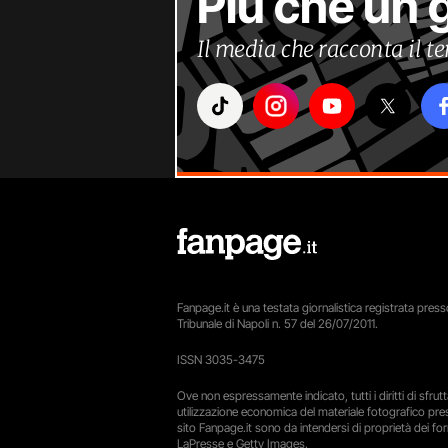
Più che un 
Il media che racconta il 
Fanpage.it è una testata giornalistica registrata presso
Tribunale di Napoli n. 57 del 26/07/2011.
ISSN 3035-3475
Ove non espressamente indicato, tutti i diritti di sfru
utilizzazione economica del materiale fotografico pre
sito Fanpage.it sono da intendersi di proprietà dei forn
LaPresse e Getty Images.