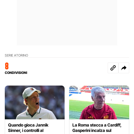
SERIE A
TORINO
8
CONDIVISIONI
Quando gioca Jannik
La Roma stecca a Cardiff,
Sinner, i controlli al
Gasperini incalza sul